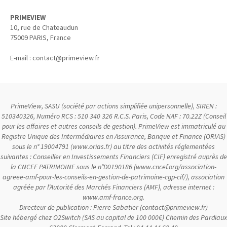
PRIMEVIEW
10, rue de Chateaudun
75009
PARIS, France
E-mail :
contact@primeview.fr
PrimeView, SASU (société par actions simplifiée unipersonnelle), SIREN :
510340326, Numéro RCS : 510 340 326 R.C.S. Paris, Code NAF : 70.22Z (Conseil
pour les affaires et autres conseils de gestion). PrimeView est immatriculé au
Registre Unique des Intermédiaires en Assurance, Banque et Finance (ORIAS)
sous le n° 19004791 (www.orias.fr) au titre des activités réglementées
suivantes : Conseiller en Investissements Financiers (CIF) enregistré auprès de
la CNCEF PATRIMOINE sous le n°D0190186 (www.cncef.org/association-
agreee-amf-pour-les-conseils-en-gestion-de-patrimoine-cgp-cif/), association
agréée par l’Autorité des Marchés Financiers (AMF), adresse internet :
www.amf-france.org.
Directeur de publication : Pierre Sabatier (contact@primeview.fr)
Site hébergé chez O2Switch (SAS au capital de 100 000€) Chemin des Pardiaux