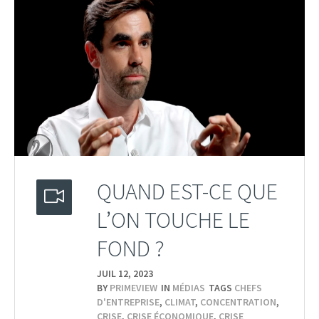
QUAND EST-CE QUE
L’ON TOUCHE LE
FOND ?
JUIL 12,
2023
BY
PRIMEVIEW
IN
MÉDIAS
TAGS
CHEFS
D'ENTREPRISE
,
CLIMAT
,
CONCENTRATION
,
CRISE
,
CRISE ÉCONOMIQUE
,
CRISE