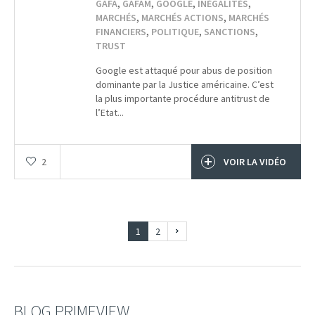
GAFA
,
GAFAM
,
GOOGLE
,
INÉGALITÉS
,
MARCHÉS
,
MARCHÉS ACTIONS
,
MARCHÉS
FINANCIERS
,
POLITIQUE
,
SANCTIONS
,
TRUST
Google est attaqué pour abus de position
dominante par la Justice américaine. C’est
la plus importante procédure antitrust de
l’Etat...
2
VOIR LA VIDÉO
1
2
BLOG PRIMEVIEW