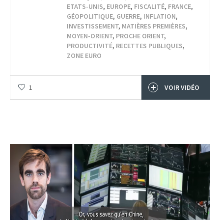
ETATS-UNIS
,
EUROPE
,
FISCALITÉ
,
FRANCE
,
GÉOPOLITIQUE
,
GUERRE
,
INFLATION
,
INVESTISSEMENT
,
MATIÈRES PREMIÈRES
,
MOYEN-ORIENT
,
PROCHE ORIENT
,
PRODUCTIVITÉ
,
RECETTES PUBLIQUES
,
ZONE EURO
1
VOIR VIDÉO