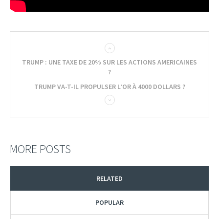
TRUMP : UNE TAXE DE 20% SUR LES ACTIONS AMERICAINES
?
TRUMP VA-T-IL PROPULSER L’OR À 4000 DOLLARS ?
MORE POSTS
RELATED
POPULAR