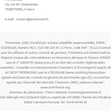
10, rue de Chateaudun
75009
PARIS, France
E-mail :
contact@primeview.fr
PrimeView, SASU (société par actions simplifiée unipersonnelle), SIREN :
510340326, Numéro RCS : 510 340 326 R.C.S. Paris, Code NAF : 70.22Z (Conseil
pour les affaires et autres conseils de gestion). PrimeView est immatriculé au
Registre Unique des Intermédiaires en Assurance, Banque et Finance (ORIAS)
sous le n° 19004791 (www.orias.fr) au titre des activités réglementées
suivantes : Conseiller en Investissements Financiers (CIF) enregistré auprès de
la CNCEF PATRIMOINE sous le n°D0190186 (www.cncef.org/association-
agreee-amf-pour-les-conseils-en-gestion-de-patrimoine-cgp-cif/), association
agréée par l’Autorité des Marchés Financiers (AMF), adresse internet :
www.amf-france.org.
Directeur de publication : Pierre Sabatier (contact@primeview.fr)
Site hébergé chez O2Switch (SAS au capital de 100 000€) Chemin des Pardiaux
63000 Clermont-Ferrand. Tel : 04 44 44 60 40